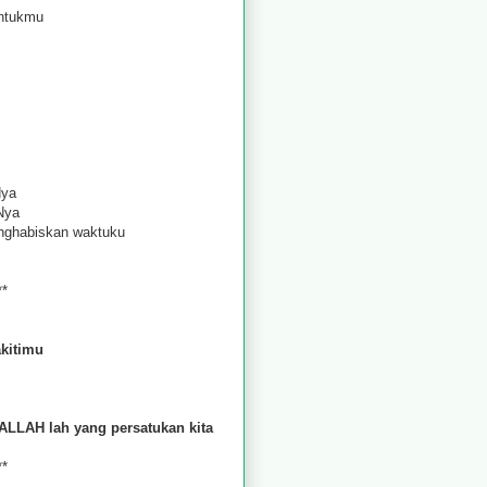
untukmu
Nya
hNya
nghabiskan waktuku
**
kitimu
LLAH lah yang persatukan kita
**