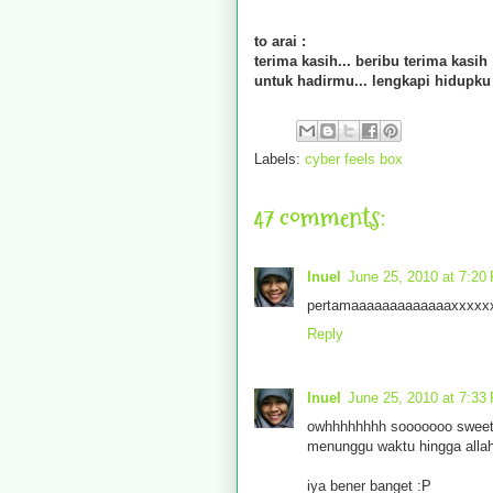
to arai :
terima kasih... beribu terima kasih
untuk hadirmu... lengkapi hidupku
Labels:
cyber feels box
47 comments:
Inuel
June 25, 2010 at 7:20
pertamaaaaaaaaaaaaaxxxxxx
Reply
Inuel
June 25, 2010 at 7:33
owhhhhhhhh sooooooo sweettt
menunggu waktu hingga alla
iya bener banget :P