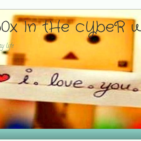
0x In tHe cYbeR 
y life