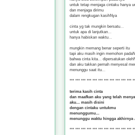
untuk tetap menjaga cintaku hanya 
dan menjaga dirimu
dalam rengkugan kasihNya
cinta yg tak mungkin bersatu...
untuk apa di lanjutkan...
hanya habiskan waktu...
mungkin memang benar seperti itu
tapi aku masih ingin memohon pada
bahwa cinta kita... dipersatukan ole
dan aku takkan pernah menyesal me
menunggu saat itu...
*** *** *** *** *** *** *** *** *** *** *** *
terima kasih cinta
dan maafkan aku yang telah menya
aku... masih disini
dengan cintaku untukmu
menunggumu...
menunggu waktu hingga akhirnya A
*** *** *** *** *** *** *** *** *** *** *** *