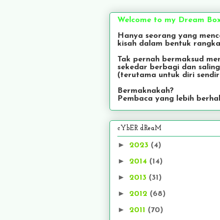
Welcome to my Dream Bo
Hanya seorang yang men
kisah dalam bentuk rangka
Tak pernah bermaksud me
sekedar berbagi dan salin
(terutama untuk diri sendiri
Bermaknakah?
Pembaca yang lebih berhak
cYbER dReaM
►
2023
(4)
►
2014
(14)
►
2013
(31)
►
2012
(68)
►
2011
(70)