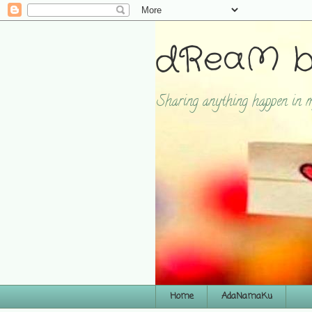
dReaM b
Sharing anything happen in m
Home
AdaNamaKu