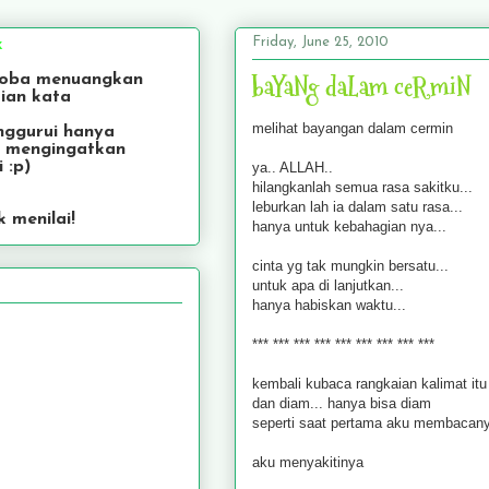
Friday, June 25, 2010
x
baYaNg daLam ceRmiN
coba menuangkan
ian kata
melihat bayangan dalam cermin
nggurui hanya
g mengingatkan
 :p)
ya.. ALLAH..
hilangkanlah semua rasa sakitku...
leburkan lah ia dalam satu rasa...
 menilai!
hanya untuk kebahagian nya...
cinta yg tak mungkin bersatu...
untuk apa di lanjutkan...
hanya habiskan waktu...
*** *** *** *** *** *** *** *** ***
kembali kubaca rangkaian kalimat itu
dan diam... hanya bisa diam
seperti saat pertama aku membacan
aku menyakitinya