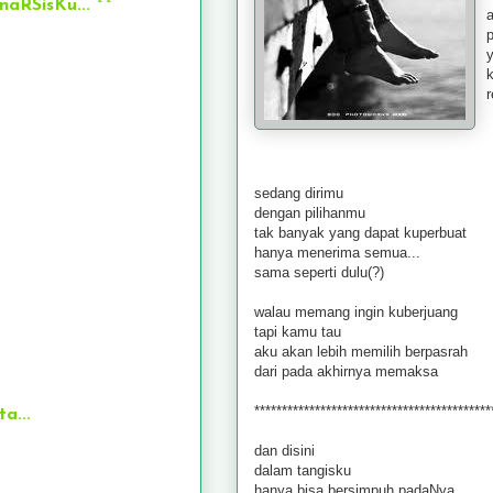
RSisKu... ^^
a
k
r
sedang dirimu
dengan pilihanmu
tak banyak yang dapat kuperbuat
hanya menerima semua...
sama seperti dulu(?)
walau memang ingin kuberjuang
tapi kamu tau
aku akan lebih memilih berpasrah
dari pada akhirnya memaksa
*******************************************
a...
dan disini
dalam tangisku
hanya bisa bersimpuh padaNya