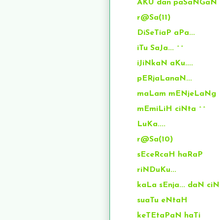
AKU dan paSaNGaN na
r@Sa(11)
DiSeTiaP aPa...
iTu SaJa... ^^
iJiNkaN aKu....
pERjaLanaN...
maLam mENjeLaNg
mEmiLiH ciNta ^^
LuKa....
r@Sa(10)
sEceRcaH haRaP
riNDuKu...
kaLa sEnja... daN ciNt
suaTu eNtaH
keTEtaPaN haTi