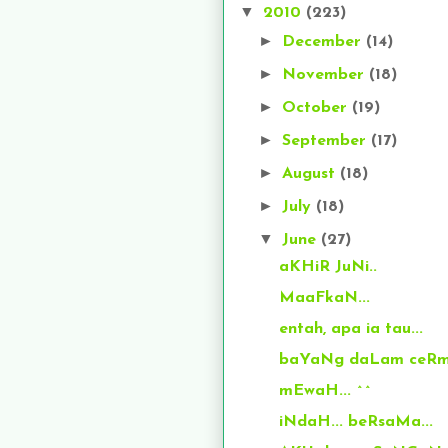
▼
2010
(223)
►
December
(14)
►
November
(18)
►
October
(19)
►
September
(17)
►
August
(18)
►
July
(18)
▼
June
(27)
aKHiR JuNi..
MaaFkaN...
entah, apa ia tau...
baYaNg daLam ceR
mEwaH... ^^
iNdaH... beRsaMa...