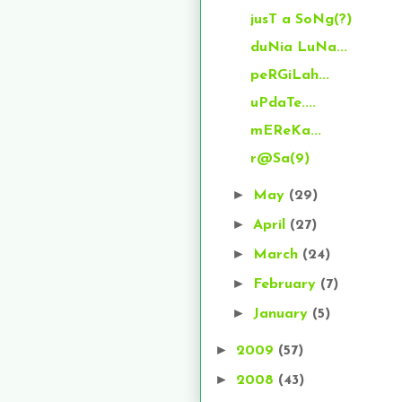
jusT a SoNg(?)
duNia LuNa...
peRGiLah...
uPdaTe....
mEReKa...
r@Sa(9)
►
May
(29)
►
April
(27)
►
March
(24)
►
February
(7)
►
January
(5)
►
2009
(57)
►
2008
(43)